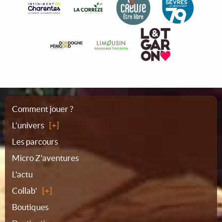
Plan
Comment jouer ?
L’univers
du
Les parcours
Micro Z'aventures
site
L'actu
Collab'
Boutiques