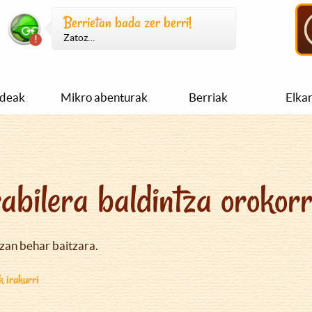
Berrietan bada zer berri!
Zatoz…
ideak
Mikro abenturak
Berriak
Elka
abilera baldintza orokor
izan behar baitzara.
k irakurri