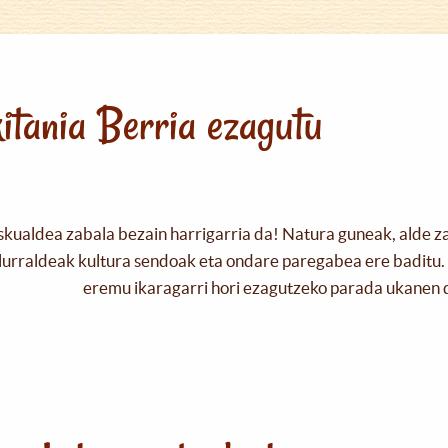
itania Berria ezagutu
skualdea zabala bezain harrigarria da! Natura guneak, alde z
urraldeak kultura sendoak eta ondare paregabea ere baditu. 
eremu ikaragarri hori ezagutzeko parada ukanen 