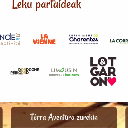
Leku partaideak
Tèrra Aventura zurekin