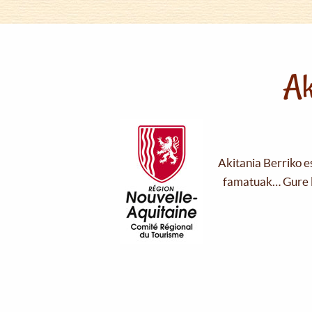
Ak
Akitania Berriko e
famatuak… Gure l