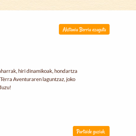
Akitania Berria ezagutu
aharrak, hiri dinamikoak, hondartza
Tèrra Aventuraren laguntzaz, joko
duzu!
Partaide guziak