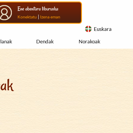
Ene abentura liburuxka
|
Konektatu
Izena eman
Euskara
rlanak
Dendak
Norakoak
rak