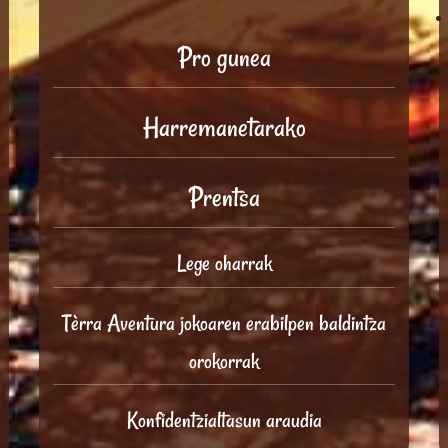
Pro gunea
Harremanetarako
Prentsa
Lege oharrak
Tèrra Aventura jokoaren erabilpen baldintza
orokorrak
Konfidentzialtasun araudia