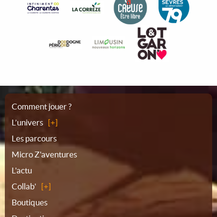
Plan
Comment jouer ?
L’univers
du
Les parcours
Micro Z'aventures
site
L'actu
Collab'
Boutiques