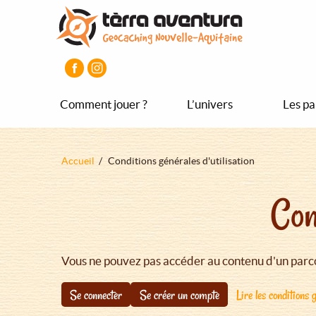
Aller
Aller
Aller
au
au
au
contenu
menu
pied
principal
principal
de
page
Comment jouer ?
L’univers
Les pa
Fil
Accueil
Conditions générales d'utilisation
d'Ariane
Con
Vous ne pouvez pas accéder au contenu d'un parco
Se connecter
Se créer un compte
Lire les conditions g