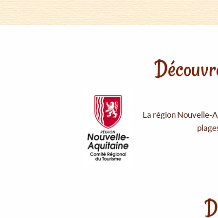
Découvre
La région Nouvelle-Aq
plages
D