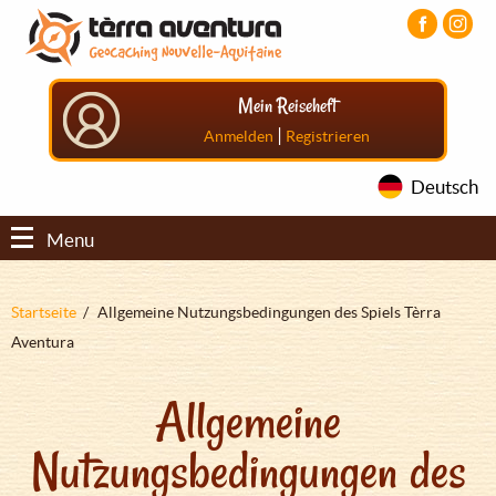
Direkt
Aller
Aller
zum
au
au
Inhalt
menu
pied
principal
de
Mein Reiseheft
page
|
Anmelden
Registrieren
Deutsch
Menu
Pfadnavigation
Startseite
Allgemeine Nutzungsbedingungen des Spiels Tèrra
Aventura
Allgemeine
Nutzungsbedingungen des