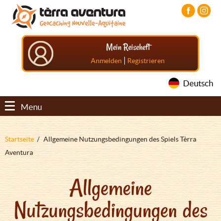
Direkt
Aller
Aller
zum
au
au
Inhalt
menu
pied
principal
de
Mein Reiseheft
page
|
Anmelden
Registrieren
Deutsch
Menu
Pfadnavigation
Startseite
Allgemeine Nutzungsbedingungen des Spiels Tèrra
Aventura
Allgemeine
Nutzungsbedingungen des