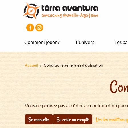
Aller
Aller
Aller
au
au
au
contenu
menu
pied
principal
principal
de
page
Comment jouer ?
L’univers
Les pa
Fil
Accueil
Conditions générales d'utilisation
d'Ariane
Con
Vous ne pouvez pas accéder au contenu d'un parco
Se connecter
Se créer un compte
Lire les conditions g