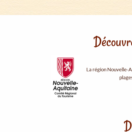
Découvre
La région Nouvelle-Aq
plages
D