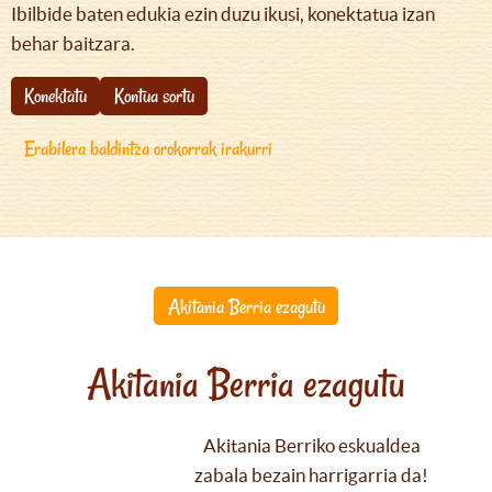
Ibilbide baten edukia ezin duzu ikusi, konektatua izan
behar baitzara.
Konektatu
Kontua sortu
Erabilera baldintza orokorrak irakurri
Akitania Berria ezagutu
Akitania Berria ezagutu
Akitania Berriko eskualdea
zabala bezain harrigarria da!