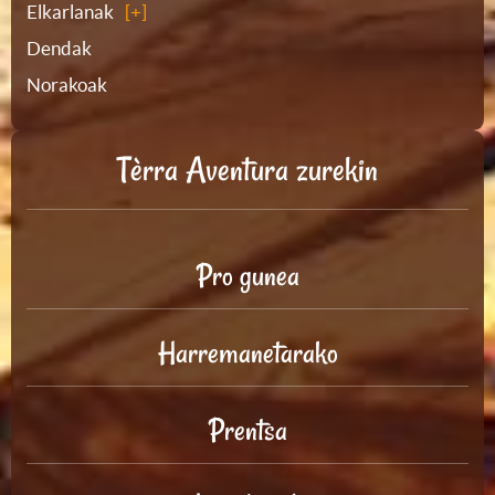
Elkarlanak
Dendak
Norakoak
Tèrra Aventura zurekin
Pro gunea
Harremanetarako
Prentsa