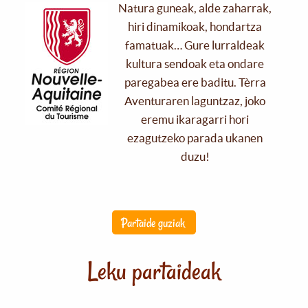
Natura guneak, alde zaharrak,
hiri dinamikoak, hondartza
famatuak… Gure lurraldeak
kultura sendoak eta ondare
paregabea ere baditu. Tèrra
Aventuraren laguntzaz, joko
eremu ikaragarri hori
ezagutzeko parada ukanen
duzu!
Partaide guziak
Leku partaideak