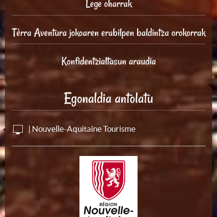
Lege oharrak
Tèrra Aventura jokoaren erabilpen baldintza orokorrak
Konfidentzialtasun araudia
Egonaldia antolatu
| Nouvelle-Aquitaine Tourisme