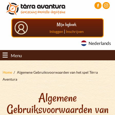
Overslaan
Aller
Aller
en
au
au
naar
menu
pied
de
principal
de
Mijn logboek
inhoud
page
gaan
|
Inloggen
Inschrijven
Nederlands
Menu
Kruimelpad
Home
Algemene Gebruiksvoorwaarden van het spel Tèrra
Aventura
Algemene
Gebruiksvoorwaarden van