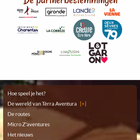
Plattegrond
Hoe speel je het?
De wereld van Tèrra Aventura
De routes
Micro Z'aventures
Het nieuws