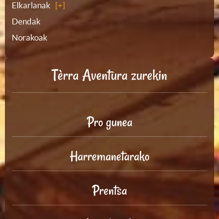
Elkarlanak
Dendak
Norakoak
Tèrra Aventura zurekin
Pro gunea
Harremanetarako
Prentsa