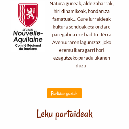
Natura guneak, alde zaharrak,
hiri dinamikoak, hondartza
famatuak… Gure lurraldeak
kultura sendoak eta ondare
paregabea ere baditu. Tèrra
Aventuraren laguntzaz, joko
eremu ikaragarri hori
ezagutzeko parada ukanen
duzu!
Partaide guziak
Leku partaideak