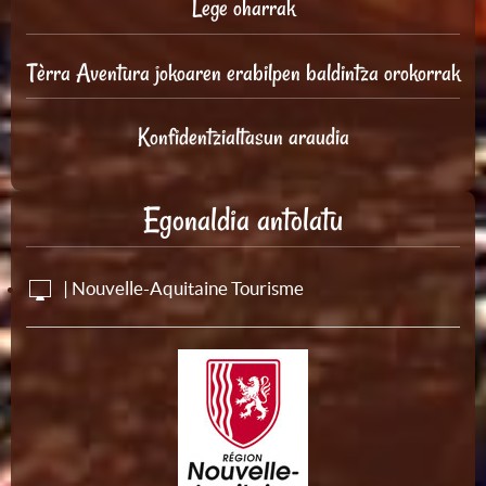
Lege oharrak
Tèrra Aventura jokoaren erabilpen baldintza orokorrak
Konfidentzialtasun araudia
Egonaldia antolatu
| Nouvelle-Aquitaine Tourisme