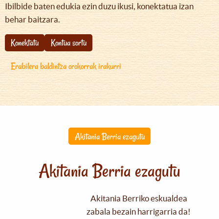
Ibilbide baten edukia ezin duzu ikusi, konektatua izan
behar baitzara.
Konektatu
Kontua sortu
Erabilera baldintza orokorrak irakurri
Akitania Berria ezagutu
Akitania Berria ezagutu
Akitania Berriko eskualdea
zabala bezain harrigarria da!