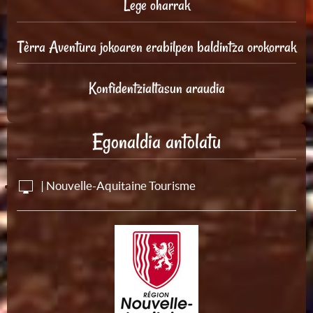
Lege oharrak
Tèrra Aventura jokoaren erabilpen baldintza orokorrak
Konfidentzialtasun araudia
Egonaldia antolatu
| Nouvelle-Aquitaine Tourisme