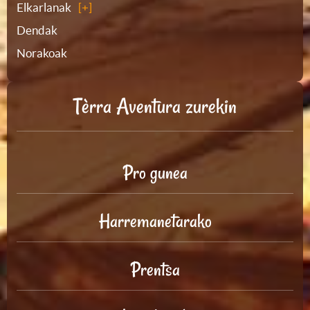
Elkarlanak
Dendak
Norakoak
Tèrra Aventura zurekin
Pro gunea
Harremanetarako
Prentsa