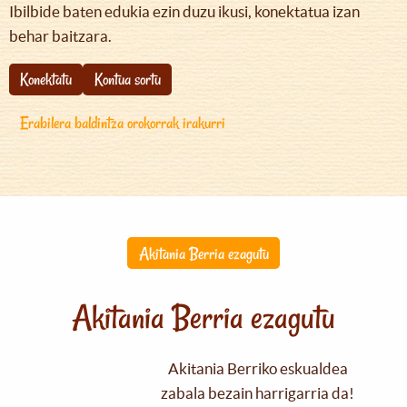
Ibilbide baten edukia ezin duzu ikusi, konektatua izan
behar baitzara.
Konektatu
Kontua sortu
Erabilera baldintza orokorrak irakurri
Akitania Berria ezagutu
Akitania Berria ezagutu
Akitania Berriko eskualdea
zabala bezain harrigarria da!