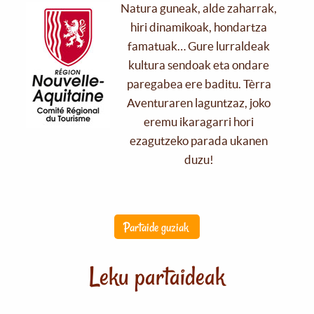
Natura guneak, alde zaharrak,
hiri dinamikoak, hondartza
famatuak… Gure lurraldeak
kultura sendoak eta ondare
paregabea ere baditu. Tèrra
Aventuraren laguntzaz, joko
eremu ikaragarri hori
ezagutzeko parada ukanen
duzu!
Partaide guziak
Leku partaideak