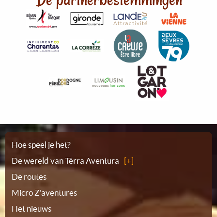
Plattegrond
Hoe speel je het?
De wereld van Tèrra Aventura
De routes
Micro Z'aventures
Het nieuws