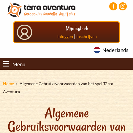
Overslaan
Aller
Aller
en
au
au
naar
menu
pied
de
principal
de
Mijn logboek
inhoud
page
gaan
|
Inloggen
Inschrijven
Nederlands
Menu
Kruimelpad
Home
Algemene Gebruiksvoorwaarden van het spel Tèrra
Aventura
Algemene
Gebruiksvoorwaarden van