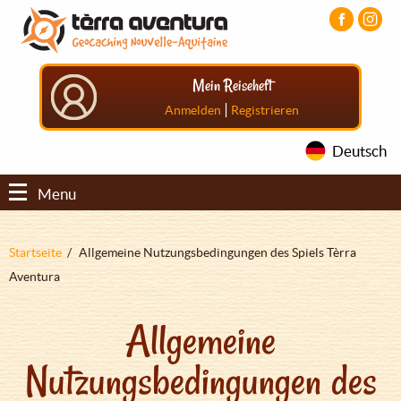
Direkt
Aller
Aller
zum
au
au
Inhalt
menu
pied
principal
de
Mein Reiseheft
page
|
Anmelden
Registrieren
Deutsch
Menu
Pfadnavigation
Startseite
Allgemeine Nutzungsbedingungen des Spiels Tèrra
Aventura
Allgemeine
Nutzungsbedingungen des