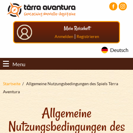
Direkt
Aller
Aller
zum
au
au
Inhalt
menu
pied
principal
de
Mein Reiseheft
page
|
Anmelden
Registrieren
Deutsch
Menu
Pfadnavigation
Startseite
Allgemeine Nutzungsbedingungen des Spiels Tèrra
Aventura
Allgemeine
Nutzungsbedingungen des