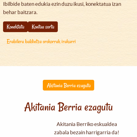
Ibilbide baten edukia ezin duzu ikusi, konektatua izan
behar baitzara.
Konektatu
Kontua sortu
Erabilera baldintza orokorrak irakurri
Akitania Berria ezagutu
Akitania Berria ezagutu
Akitania Berriko eskualdea
zabala bezain harrigarria da!