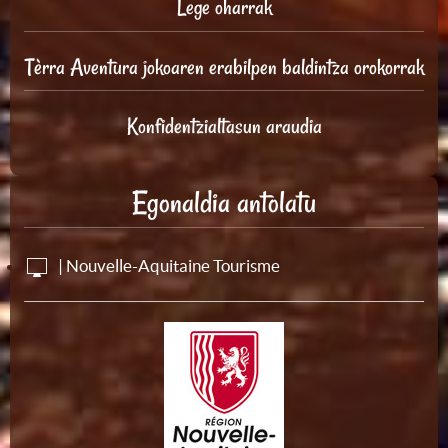
Lege oharrak
Tèrra Aventura jokoaren erabilpen baldintza orokorrak
Konfidentzialtasun araudia
Egonaldia antolatu
| Nouvelle-Aquitaine Tourisme