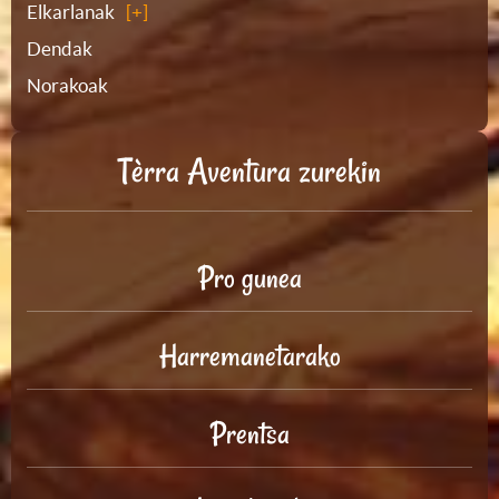
Elkarlanak
Dendak
Norakoak
Tèrra Aventura zurekin
Pro gunea
Harremanetarako
Prentsa