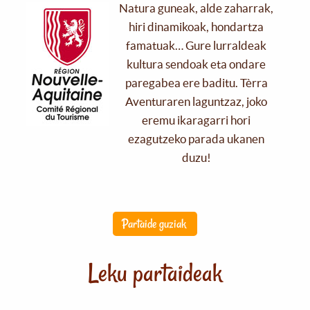
Natura guneak, alde zaharrak,
hiri dinamikoak, hondartza
famatuak… Gure lurraldeak
kultura sendoak eta ondare
paregabea ere baditu. Tèrra
Aventuraren laguntzaz, joko
eremu ikaragarri hori
ezagutzeko parada ukanen
duzu!
Partaide guziak
Leku partaideak