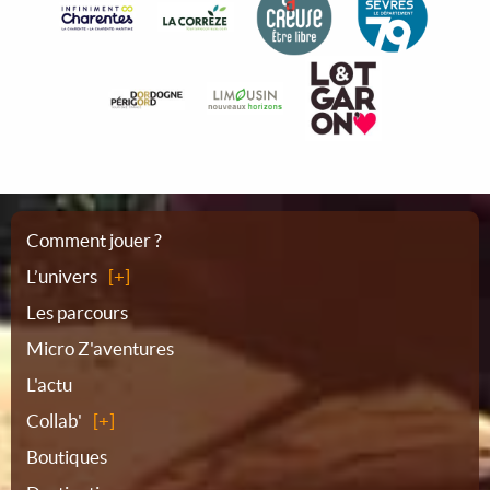
Plan
Comment jouer ?
L’univers
du
Les parcours
Micro Z'aventures
site
L'actu
Collab'
Boutiques