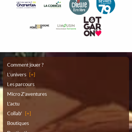
Plan
Comment jouer ?
L’univers
du
Les parcours
Micro Z'aventures
site
L'actu
Collab'
Boutiques