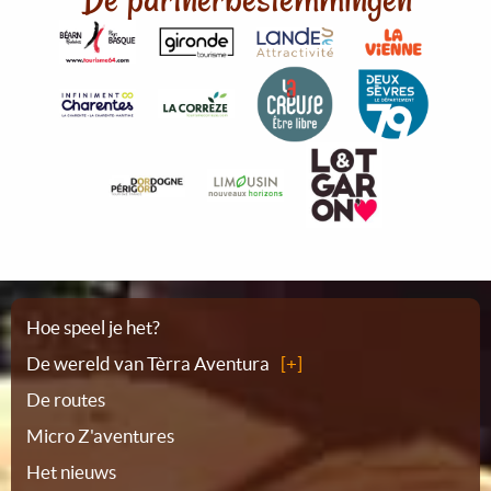
Plattegrond
Hoe speel je het?
De wereld van Tèrra Aventura
De routes
Micro Z'aventures
Het nieuws