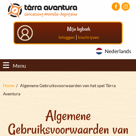
Overslaan
Aller
Aller
en
au
au
naar
menu
pied
de
principal
de
Mijn logboek
inhoud
page
gaan
|
Inloggen
Inschrijven
Nederlands
Menu
Kruimelpad
Home
Algemene Gebruiksvoorwaarden van het spel Tèrra
Aventura
Algemene
Gebruiksvoorwaarden van