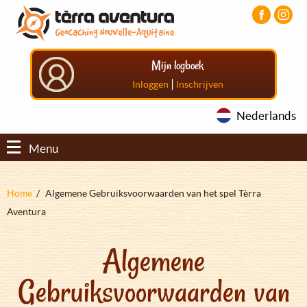
Overslaan
Aller
Aller
en
au
au
naar
menu
pied
de
principal
de
Mijn logboek
inhoud
page
gaan
|
Inloggen
Inschrijven
Nederlands
Menu
Kruimelpad
Home
Algemene Gebruiksvoorwaarden van het spel Tèrra
Aventura
Algemene
Gebruiksvoorwaarden van