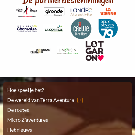
Plattegrond
Hoe speel je het?
De wereld van Tèrra Aventura
De routes
Micro Z'aventures
Het nieuws