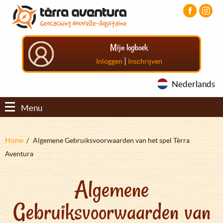
Overslaan
Aller
Aller
en
au
au
naar
menu
pied
de
principal
de
Mijn logboek
inhoud
page
gaan
|
Inloggen
Inschrijven
Nederlands
Menu
Kruimelpad
Home
Algemene Gebruiksvoorwaarden van het spel Tèrra
Aventura
Algemene
Gebruiksvoorwaarden van