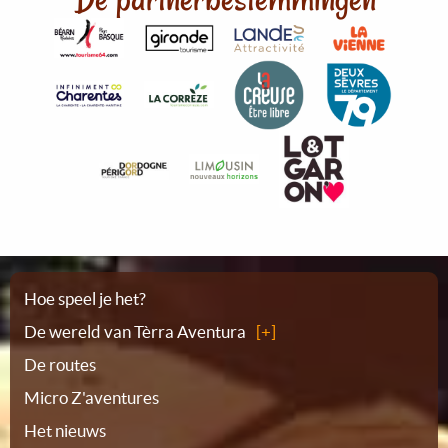
Plattegrond
Hoe speel je het?
De wereld van Tèrra Aventura
De routes
Micro Z'aventures
Het nieuws