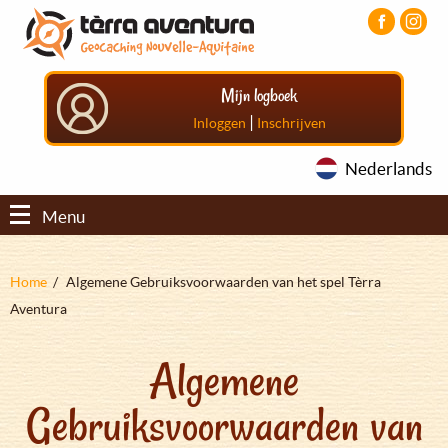
Overslaan
Aller
Aller
en
au
au
naar
menu
pied
de
principal
de
Mijn logboek
inhoud
page
gaan
|
Inloggen
Inschrijven
Nederlands
Menu
Kruimelpad
Home
Algemene Gebruiksvoorwaarden van het spel Tèrra
Aventura
Algemene
Gebruiksvoorwaarden van