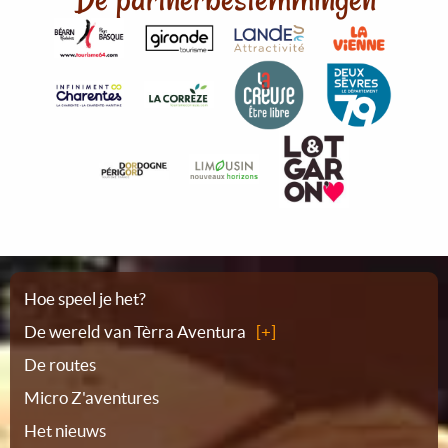
Plattegrond
Hoe speel je het?
De wereld van Tèrra Aventura
De routes
Micro Z'aventures
Het nieuws