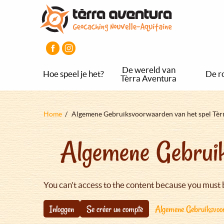
Overslaan
Aller
Aller
en
au
au
naar
menu
pied
de
principal
de
inhoud
page
gaan
De wereld van
Hoe speel je het?
De r
Tèrra Aventura
Kruimelpad
Home
Algemene Gebruiksvoorwaarden van het spel Tèr
Algemene Gebruik
You can't access to the content because you must 
Inloggen
Se créer un compte
Algemene Gebruiksvoor