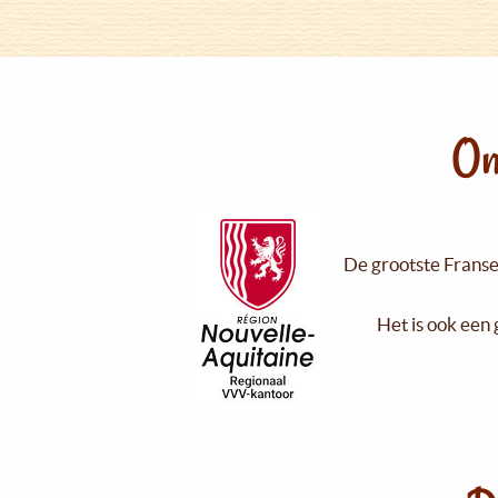
On
De grootste Franse 
Het is ook een 