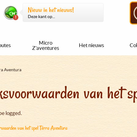
Nieuw in het nieuws!
Deze kant op...
Micro
outes
Het nieuws
Col
Z'aventures
ra Aventura
svoorwaarden van het sp
be logged.
waarden van het spel Tèrra Aventura