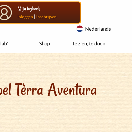
Mijn logboek
|
Inloggen
Inschrijven
Nederlands
lab'
Shop
Te zien, te doen
el Tèrra Aventura