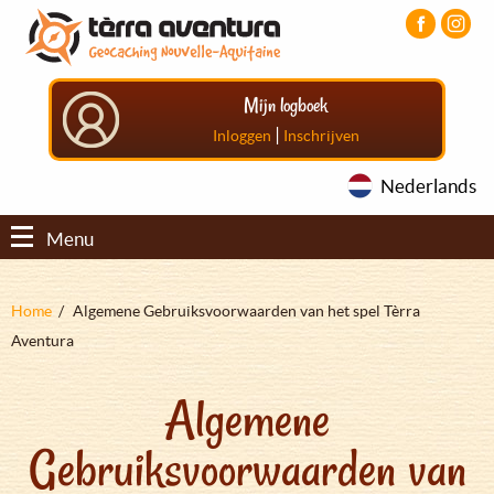
Overslaan
Aller
Aller
en
au
au
naar
menu
pied
de
principal
de
Mijn logboek
inhoud
page
gaan
|
Inloggen
Inschrijven
Nederlands
Menu
Kruimelpad
Home
Algemene Gebruiksvoorwaarden van het spel Tèrra
Aventura
Algemene
Gebruiksvoorwaarden van