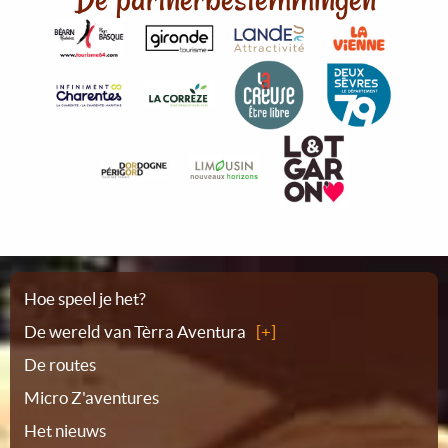
Plattegrond
Hoe speel je het?
De wereld van Tèrra Aventura
De routes
Micro Z'aventures
Het nieuws