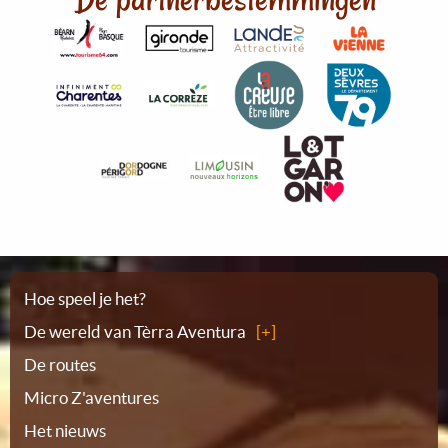
Plattegrond
Hoe speel je het?
De wereld van Tèrra Aventura
De routes
Micro Z'aventures
Het nieuws