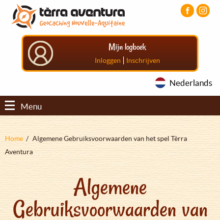
Overslaan
Aller
Aller
en
au
au
naar
menu
pied
de
principal
de
Mijn logboek
inhoud
page
gaan
|
Inloggen
Inschrijven
Nederlands
Menu
Kruimelpad
Home
Algemene Gebruiksvoorwaarden van het spel Tèrra
Aventura
Algemene
Gebruiksvoorwaarden van