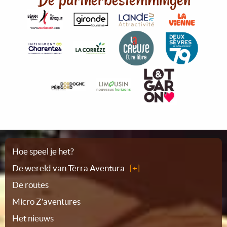
Plattegrond
Hoe speel je het?
De wereld van Tèrra Aventura
De routes
Micro Z'aventures
Het nieuws