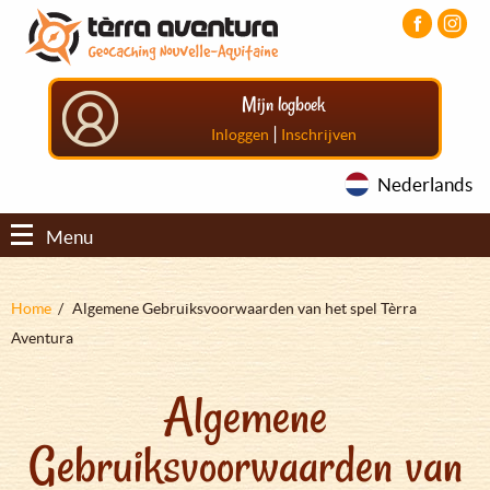
Overslaan
Aller
Aller
en
au
au
naar
menu
pied
de
principal
de
Mijn logboek
inhoud
page
gaan
|
Inloggen
Inschrijven
Nederlands
Menu
Kruimelpad
Home
Algemene Gebruiksvoorwaarden van het spel Tèrra
Aventura
Algemene
Gebruiksvoorwaarden van