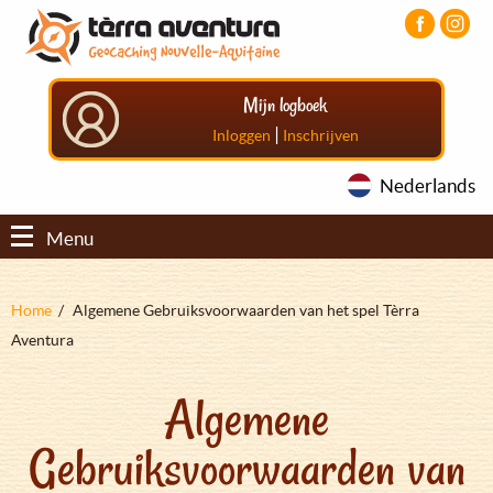
Overslaan
Aller
Aller
en
au
au
naar
menu
pied
de
principal
de
Mijn logboek
inhoud
page
gaan
|
Inloggen
Inschrijven
Nederlands
Menu
Kruimelpad
Home
Algemene Gebruiksvoorwaarden van het spel Tèrra
Aventura
Algemene
Gebruiksvoorwaarden van