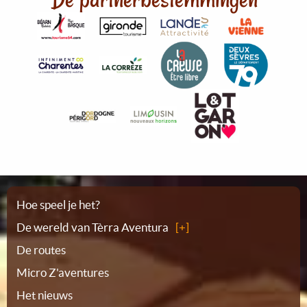
Plattegrond
Hoe speel je het?
De wereld van Tèrra Aventura
De routes
Micro Z'aventures
Het nieuws