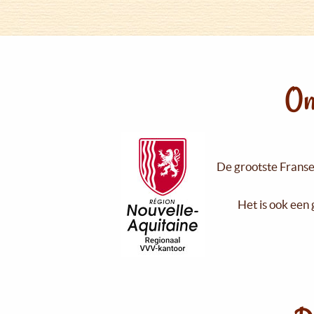
On
De grootste Franse 
Het is ook een 