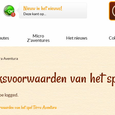
Nieuw in het nieuws!
Deze kant op...
Micro
outes
Het nieuws
Col
Z'aventures
ra Aventura
svoorwaarden van het sp
be logged.
waarden van het spel Tèrra Aventura