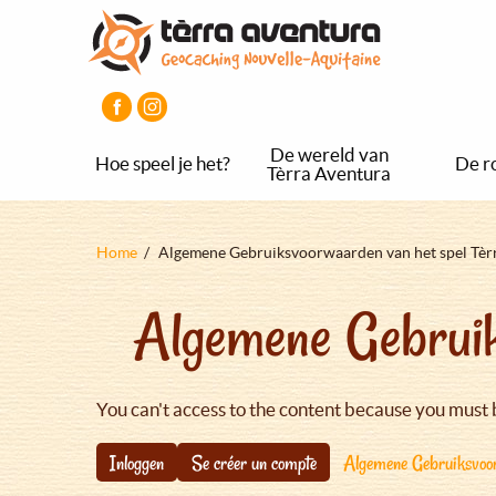
Overslaan
Aller
Aller
en
au
au
naar
menu
pied
de
principal
de
inhoud
page
gaan
De wereld van
Hoe speel je het?
De r
Tèrra Aventura
Kruimelpad
Home
Algemene Gebruiksvoorwaarden van het spel Tèr
Algemene Gebruik
You can't access to the content because you must 
Inloggen
Se créer un compte
Algemene Gebruiksvoor