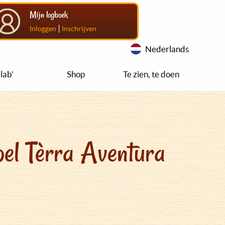
Mijn logboek
|
Inloggen
Inschrijven
Nederlands
lab'
Shop
Te zien, te doen
el Tèrra Aventura