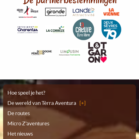
Plattegrond
Hoe speel je het?
De wereld van Tèrra Aventura
De routes
Micro Z'aventures
Het nieuws