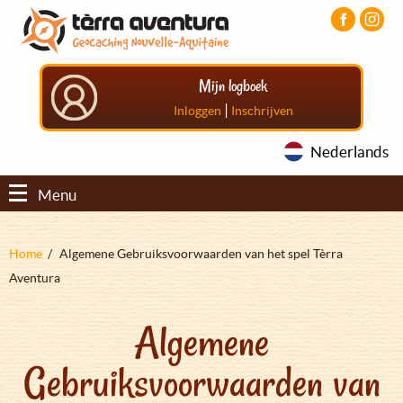
Overslaan
Aller
Aller
en
au
au
naar
menu
pied
de
principal
de
Mijn logboek
inhoud
page
gaan
|
Inloggen
Inschrijven
Nederlands
Menu
Kruimelpad
Home
Algemene Gebruiksvoorwaarden van het spel Tèrra
Aventura
Algemene
Gebruiksvoorwaarden van