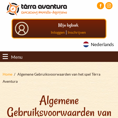
Overslaan
Aller
Aller
en
au
au
naar
menu
pied
de
principal
de
Mijn logboek
inhoud
page
gaan
|
Inloggen
Inschrijven
Nederlands
Menu
Kruimelpad
Home
Algemene Gebruiksvoorwaarden van het spel Tèrra
Aventura
Algemene
Gebruiksvoorwaarden van