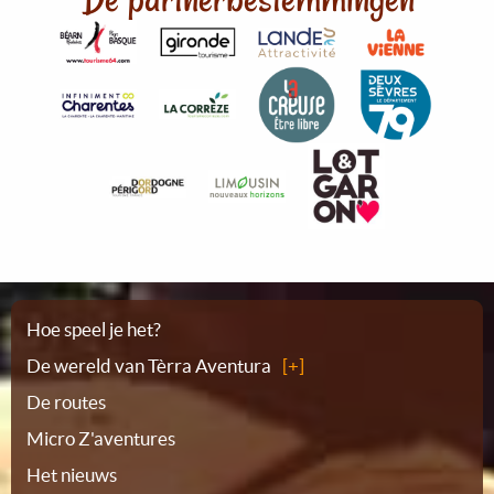
Plattegrond
Hoe speel je het?
De wereld van Tèrra Aventura
De routes
Micro Z'aventures
Het nieuws