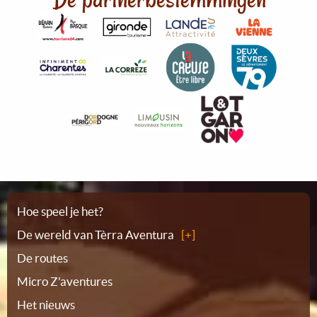
Plattegrond
Hoe speel je het?
De wereld van Tèrra Aventura
De routes
Micro Z'aventures
Het nieuws