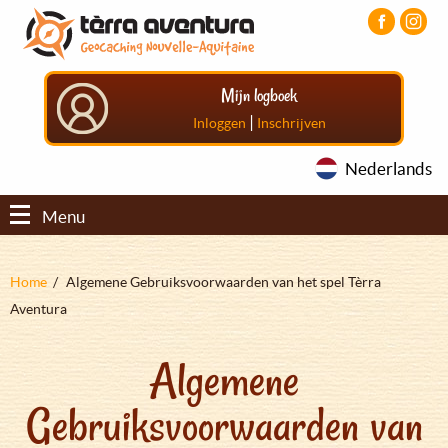
Overslaan
Aller
Aller
en
au
au
naar
menu
pied
de
principal
de
Mijn logboek
inhoud
page
gaan
|
Inloggen
Inschrijven
Nederlands
Menu
Kruimelpad
Home
Algemene Gebruiksvoorwaarden van het spel Tèrra
Aventura
Algemene
Gebruiksvoorwaarden van