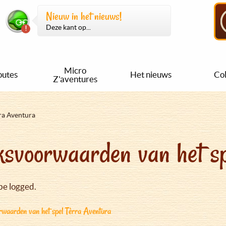
Nieuw in het nieuws!
Deze kant op...
Micro
outes
Het nieuws
Col
Z'aventures
ra Aventura
svoorwaarden van het sp
be logged.
waarden van het spel Tèrra Aventura