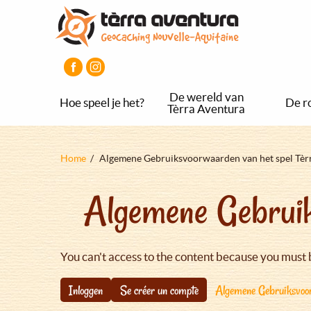
Overslaan
Aller
Aller
en
au
au
naar
menu
pied
de
principal
de
inhoud
page
gaan
De wereld van
Hoe speel je het?
De r
Tèrra Aventura
Kruimelpad
Home
Algemene Gebruiksvoorwaarden van het spel Tèr
Algemene Gebruik
You can't access to the content because you must 
Inloggen
Se créer un compte
Algemene Gebruiksvoor