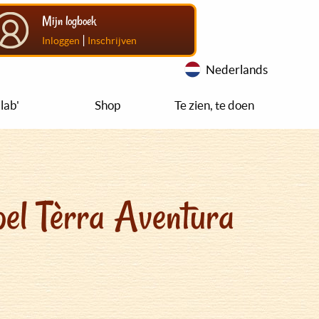
Mijn logboek
|
Inloggen
Inschrijven
Nederlands
lab'
Shop
Te zien, te doen
el Tèrra Aventura