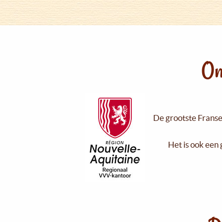
On
De grootste Franse 
Het is ook een 