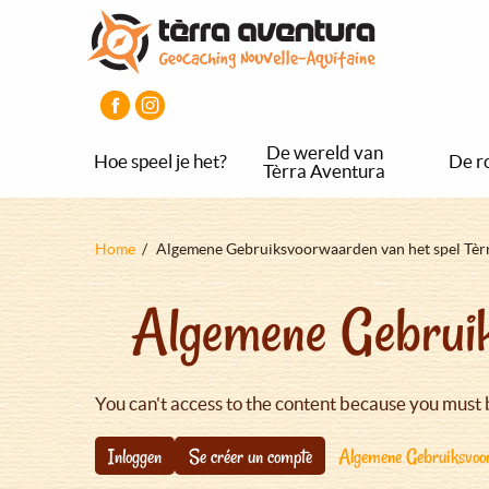
Overslaan
Aller
Aller
en
au
au
naar
menu
pied
de
principal
de
inhoud
page
gaan
De wereld van
Hoe speel je het?
De r
Tèrra Aventura
Kruimelpad
Home
Algemene Gebruiksvoorwaarden van het spel Tèr
Algemene Gebruik
You can't access to the content because you must 
Inloggen
Se créer un compte
Algemene Gebruiksvoor