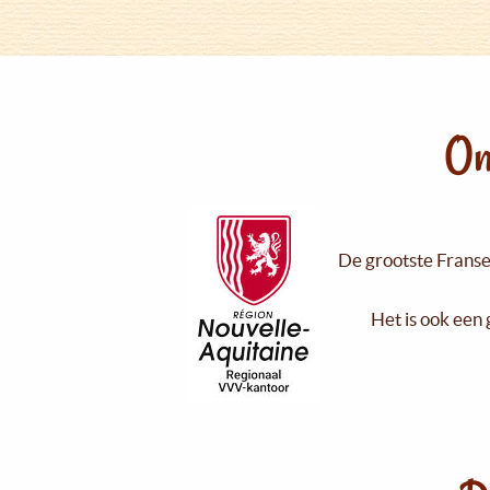
On
De grootste Franse 
Het is ook een 