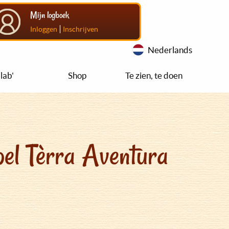
Mijn logboek
|
Inloggen
Inschrijven
Nederlands
lab'
Shop
Te zien, te doen
el Tèrra Aventura