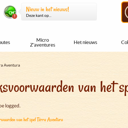
Nieuw in het nieuws!
Deze kant op...
Micro
outes
Het nieuws
Col
Z'aventures
ra Aventura
svoorwaarden van het sp
be logged.
waarden van het spel Tèrra Aventura