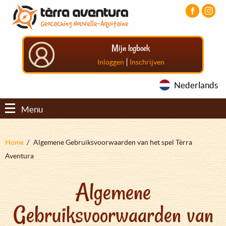
Overslaan
Aller
Aller
en
au
au
naar
menu
pied
de
principal
de
Mijn logboek
inhoud
page
gaan
|
Inloggen
Inschrijven
Nederlands
Menu
Kruimelpad
Home
Algemene Gebruiksvoorwaarden van het spel Tèrra
Aventura
Algemene
Gebruiksvoorwaarden van