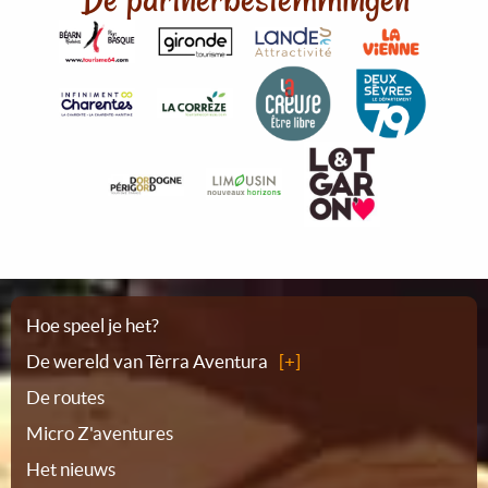
Plattegrond
Hoe speel je het?
De wereld van Tèrra Aventura
De routes
Micro Z'aventures
Het nieuws