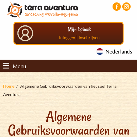
Overslaan
Aller
Aller
en
au
au
naar
menu
pied
de
principal
de
Mijn logboek
inhoud
page
gaan
|
Inloggen
Inschrijven
Nederlands
Menu
Kruimelpad
Home
Algemene Gebruiksvoorwaarden van het spel Tèrra
Aventura
Algemene
Gebruiksvoorwaarden van