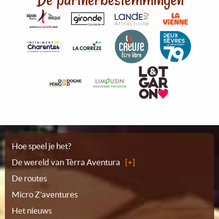
Plattegrond
Hoe speel je het?
De wereld van Tèrra Aventura
De routes
Micro Z'aventures
Het nieuws