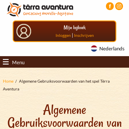
Overslaan
Aller
Aller
en
au
au
naar
menu
pied
de
principal
de
Mijn logboek
inhoud
page
gaan
|
Inloggen
Inschrijven
Nederlands
Menu
Kruimelpad
Home
Algemene Gebruiksvoorwaarden van het spel Tèrra
Aventura
Algemene
Gebruiksvoorwaarden van