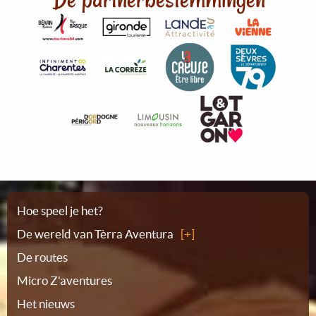
Plattegrond
Hoe speel je het?
De wereld van Tèrra Aventura
De routes
Micro Z'aventures
Het nieuws