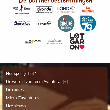
Plattegrond
Hoe speel je het?
De wereld van Tèrra Aventura
De routes
Micro Z'aventures
Het nieuws