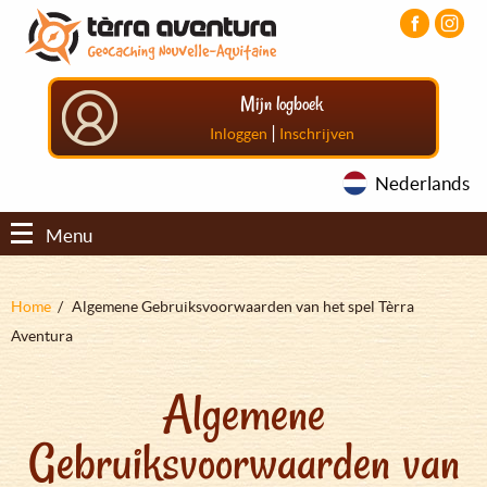
Overslaan
Aller
Aller
en
au
au
naar
menu
pied
de
principal
de
Mijn logboek
inhoud
page
gaan
|
Inloggen
Inschrijven
Nederlands
Menu
Kruimelpad
Home
Algemene Gebruiksvoorwaarden van het spel Tèrra
Aventura
Algemene
Gebruiksvoorwaarden van