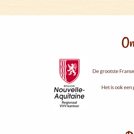
On
De grootste Franse 
Het is ook een 