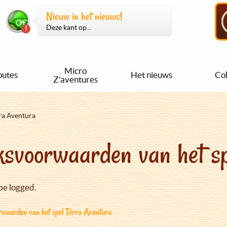
Nieuw in het nieuws!
Deze kant op...
Micro
outes
Het nieuws
Col
Z'aventures
ra Aventura
svoorwaarden van het sp
be logged.
waarden van het spel Tèrra Aventura