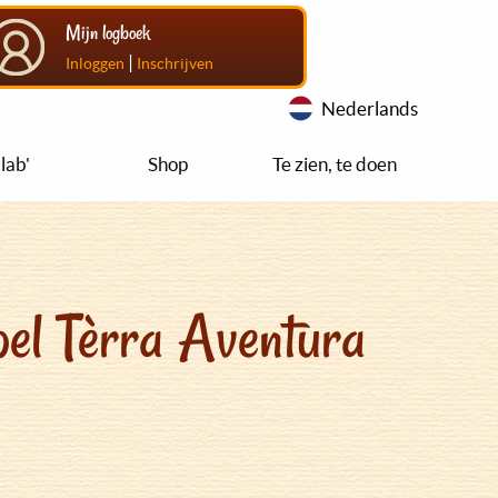
Mijn logboek
|
Inloggen
Inschrijven
Nederlands
lab'
Shop
Te zien, te doen
el Tèrra Aventura