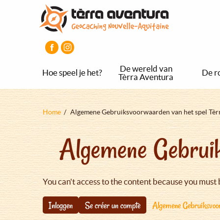
Overslaan
Aller
Aller
en
au
au
naar
menu
pied
de
principal
de
inhoud
page
gaan
De wereld van
Hoe speel je het?
De r
Tèrra Aventura
Kruimelpad
Home
Algemene Gebruiksvoorwaarden van het spel Tèr
Algemene Gebruik
You can't access to the content because you must 
Inloggen
Se créer un compte
Algemene Gebruiksvoor