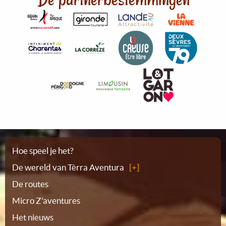
Plattegrond
Hoe speel je het?
De wereld van Tèrra Aventura
De routes
Micro Z'aventures
Het nieuws