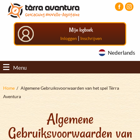
Overslaan
Aller
Aller
en
au
au
naar
menu
pied
de
principal
de
Mijn logboek
inhoud
page
gaan
|
Inloggen
Inschrijven
Nederlands
Menu
Kruimelpad
Home
Algemene Gebruiksvoorwaarden van het spel Tèrra
Aventura
Algemene
Gebruiksvoorwaarden van