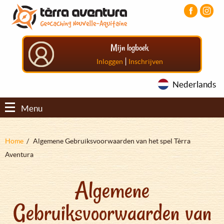
Overslaan
Aller
Aller
en
au
au
naar
menu
pied
de
principal
de
Mijn logboek
inhoud
page
gaan
|
Inloggen
Inschrijven
Nederlands
Menu
Kruimelpad
Home
Algemene Gebruiksvoorwaarden van het spel Tèrra
Aventura
Algemene
Gebruiksvoorwaarden van