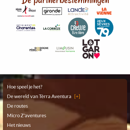
Plattegrond
Hoe speel je het?
De wereld van Tèrra Aventura
De routes
Micro Z'aventures
Het nieuws