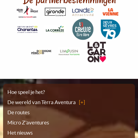
Plattegrond
Hoe speel je het?
De wereld van Tèrra Aventura
De routes
Micro Z'aventures
Het nieuws