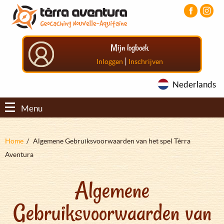
Overslaan
Aller
Aller
en
au
au
naar
menu
pied
de
principal
de
Mijn logboek
inhoud
page
gaan
|
Inloggen
Inschrijven
Nederlands
Menu
Kruimelpad
Home
Algemene Gebruiksvoorwaarden van het spel Tèrra
Aventura
Algemene
Gebruiksvoorwaarden van