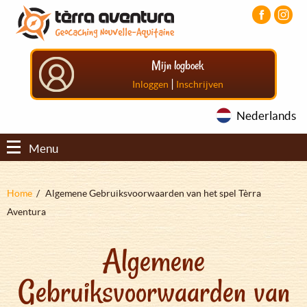
Overslaan
Aller
Aller
en
au
au
naar
menu
pied
de
principal
de
Mijn logboek
inhoud
page
gaan
|
Inloggen
Inschrijven
Nederlands
Menu
Kruimelpad
Home
Algemene Gebruiksvoorwaarden van het spel Tèrra
Aventura
Algemene
Gebruiksvoorwaarden van