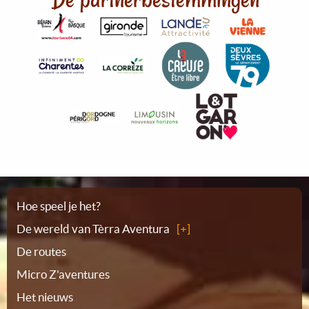
Plattegrond
Hoe speel je het?
De wereld van Tèrra Aventura
De routes
Micro Z'aventures
Het nieuws