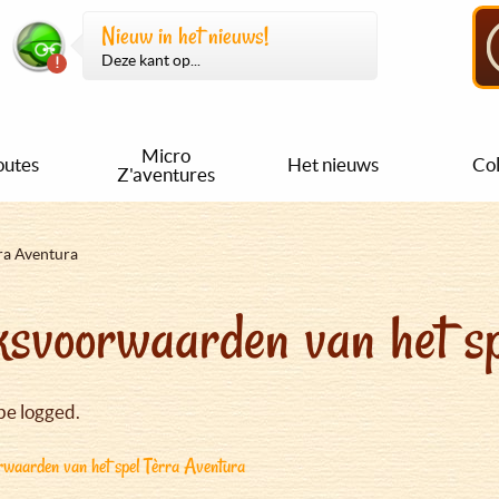
Nieuw in het nieuws!
Deze kant op...
Micro
outes
Het nieuws
Col
Z'aventures
ra Aventura
svoorwaarden van het sp
be logged.
waarden van het spel Tèrra Aventura