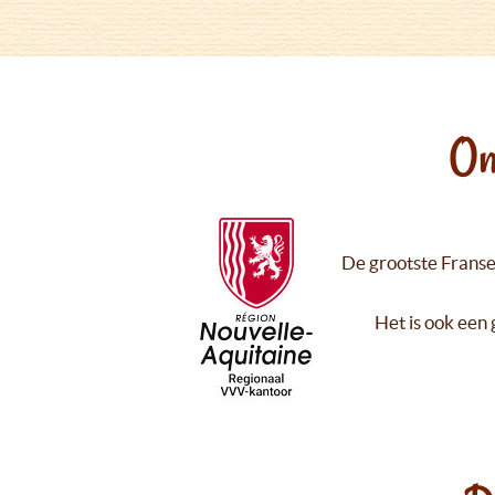
On
De grootste Franse 
Het is ook een 