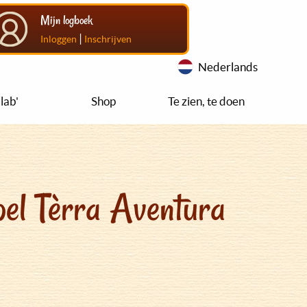
Mijn logboek
|
Inloggen
Inschrijven
Nederlands
lab'
Shop
Te zien, te doen
el Tèrra Aventura