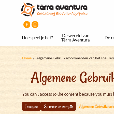
Overslaan
Aller
Aller
en
au
au
naar
menu
pied
de
principal
de
inhoud
page
gaan
De wereld van
Hoe speel je het?
De r
Tèrra Aventura
Kruimelpad
Home
Algemene Gebruiksvoorwaarden van het spel Tèr
Algemene Gebruik
You can't access to the content because you must 
Inloggen
Se créer un compte
Algemene Gebruiksvoor