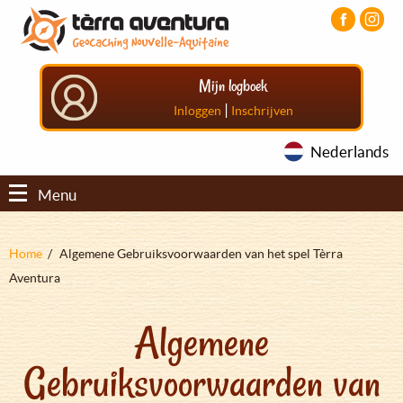
Overslaan
Aller
Aller
en
au
au
naar
menu
pied
de
principal
de
Mijn logboek
inhoud
page
gaan
|
Inloggen
Inschrijven
Nederlands
Menu
Kruimelpad
Home
Algemene Gebruiksvoorwaarden van het spel Tèrra
Aventura
Algemene
Gebruiksvoorwaarden van