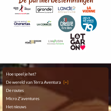
Plattegrond
Hoe speel je het?
De wereld van Tèrra Aventura
De routes
Micro Z'aventures
Het nieuws