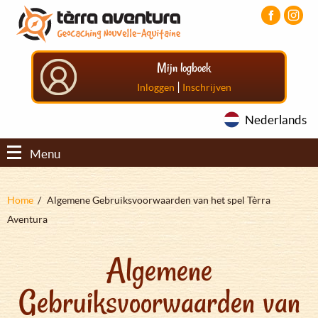
Overslaan
Aller
Aller
en
au
au
naar
menu
pied
de
principal
de
Mijn logboek
inhoud
page
gaan
|
Inloggen
Inschrijven
Nederlands
Menu
Kruimelpad
Home
Algemene Gebruiksvoorwaarden van het spel Tèrra
Aventura
Algemene
Gebruiksvoorwaarden van