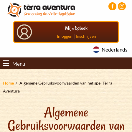
Overslaan
Aller
Aller
en
au
au
naar
menu
pied
de
principal
de
Mijn logboek
inhoud
page
gaan
|
Inloggen
Inschrijven
Nederlands
Menu
Kruimelpad
Home
Algemene Gebruiksvoorwaarden van het spel Tèrra
Aventura
Algemene
Gebruiksvoorwaarden van