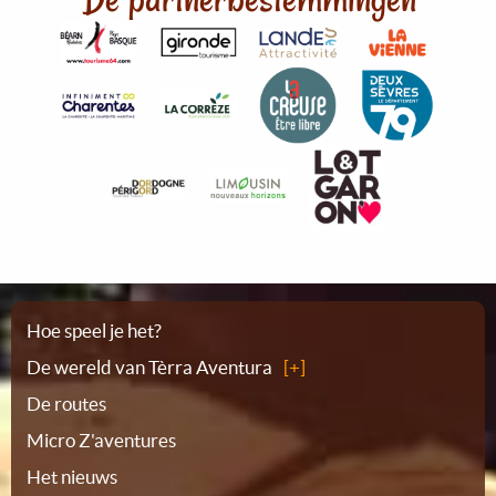
Plattegrond
Hoe speel je het?
De wereld van Tèrra Aventura
De routes
Micro Z'aventures
Het nieuws