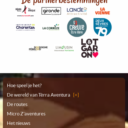
Plattegrond
Hoe speel je het?
De wereld van Tèrra Aventura
De routes
Micro Z'aventures
Het nieuws