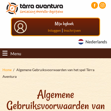
Overslaan
Aller
Aller
en
au
au
naar
menu
pied
de
principal
de
Mijn logboek
inhoud
page
gaan
|
Inloggen
Inschrijven
Nederlands
Menu
Kruimelpad
Home
Algemene Gebruiksvoorwaarden van het spel Tèrra
Aventura
Algemene
Gebruiksvoorwaarden van