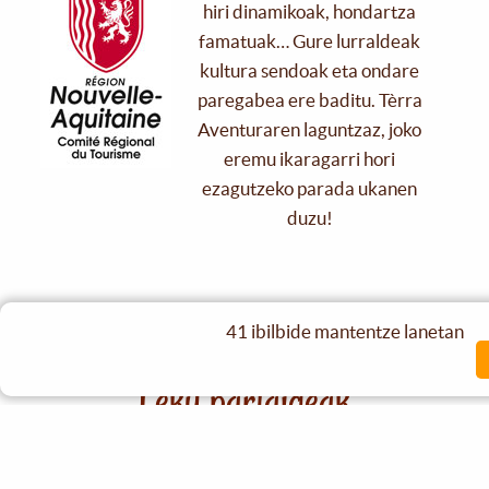
hiri dinamikoak, hondartza
famatuak… Gure lurraldeak
kultura sendoak eta ondare
paregabea ere baditu. Tèrra
Aventuraren laguntzaz, joko
eremu ikaragarri hori
ezagutzeko parada ukanen
duzu!
Partaide guziak
41 ibilbide mantentze lanetan
Leku partaideak