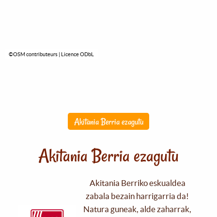
©OSM contributeurs | Licence ODbL
Akitania Berria ezagutu
Akitania Berria ezagutu
Akitania Berriko eskualdea
zabala bezain harrigarria da!
Natura guneak, alde zaharrak,