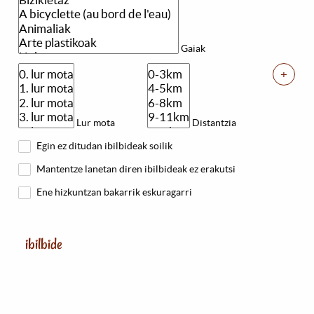
Gaiak
+
Lur mota
Distantzia
Egin ez ditudan ibilbideak soilik
Mantentze lanetan diren ibilbideak ez erakutsi
Ene hizkuntzan bakarrik eskuragarri
ibilbide