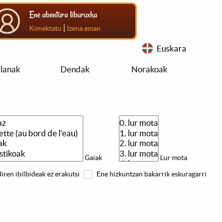
Ene abentura liburuxka
|
Konektatu
Izena eman
Euskara
rlanak
Dendak
Norakoak
Gaiak
Lur mota
iren ibilbideak ez erakutsi
Ene hizkuntzan bakarrik eskuragarri