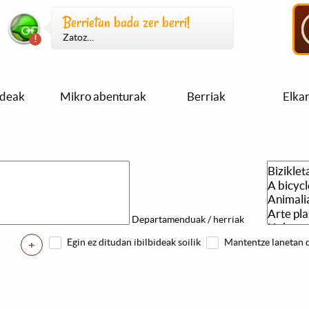
Berrietan bada zer berri!
Zatoz…
ideak
Mikro abenturak
Berriak
Elka
Departamenduak / herriak
Egin ez ditudan ibilbideak soilik
Mantentze lanetan d
+