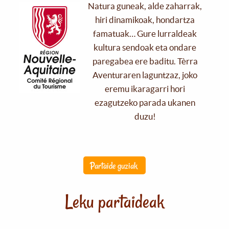
Natura guneak, alde zaharrak,
hiri dinamikoak, hondartza
famatuak… Gure lurraldeak
kultura sendoak eta ondare
paregabea ere baditu. Tèrra
Aventuraren laguntzaz, joko
eremu ikaragarri hori
ezagutzeko parada ukanen
duzu!
Partaide guziak
Leku partaideak