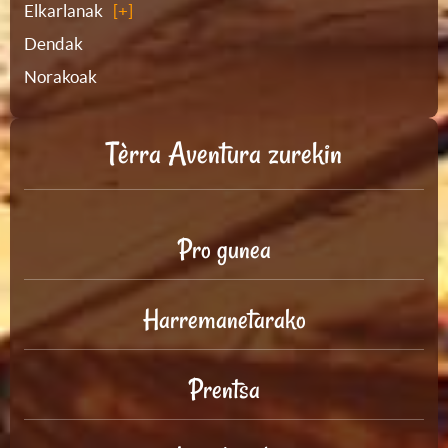
Elkarlanak
Dendak
Norakoak
Tèrra Aventura zurekin
Pro gunea
Harremanetarako
Prentsa