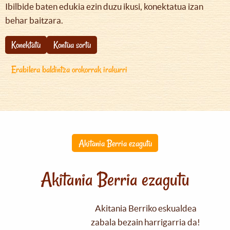
Ibilbide baten edukia ezin duzu ikusi, konektatua izan
behar baitzara.
Konektatu
Kontua sortu
Erabilera baldintza orokorrak irakurri
Akitania Berria ezagutu
Akitania Berria ezagutu
Akitania Berriko eskualdea
zabala bezain harrigarria da!