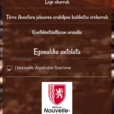
Lege oharrak
Tèrra Aventura jokoaren erabilpen baldintza orokorrak
Konfidentzialtasun araudia
Egonaldia antolatu
| Nouvelle-Aquitaine Tourisme