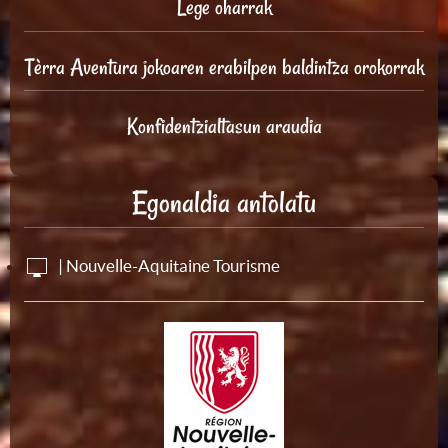
Lege oharrak
Tèrra Aventura jokoaren erabilpen baldintza orokorrak
Konfidentzialtasun araudia
Egonaldia antolatu
| Nouvelle-Aquitaine Tourisme