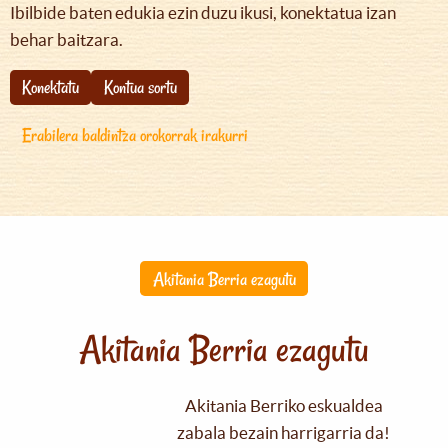
Ibilbide baten edukia ezin duzu ikusi, konektatua izan
behar baitzara.
Konektatu
Kontua sortu
Erabilera baldintza orokorrak irakurri
Akitania Berria ezagutu
Akitania Berria ezagutu
Akitania Berriko eskualdea
zabala bezain harrigarria da!