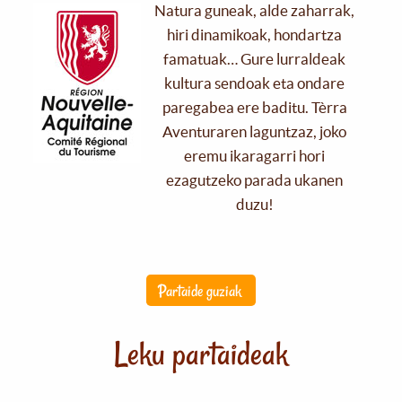
Natura guneak, alde zaharrak,
hiri dinamikoak, hondartza
famatuak… Gure lurraldeak
kultura sendoak eta ondare
paregabea ere baditu. Tèrra
Aventuraren laguntzaz, joko
eremu ikaragarri hori
ezagutzeko parada ukanen
duzu!
Partaide guziak
Leku partaideak