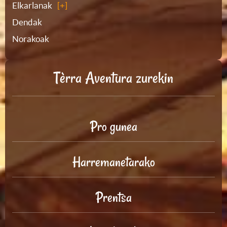
Elkarlanak
Dendak
Norakoak
Tèrra Aventura zurekin
Pro gunea
Harremanetarako
Prentsa